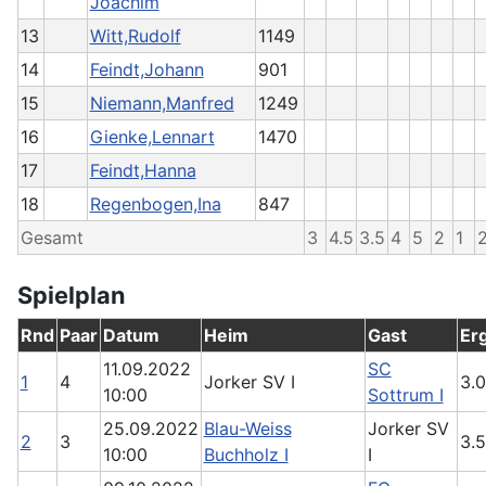
Joachim
13
Witt,Rudolf
1149
14
Feindt,Johann
901
15
Niemann,Manfred
1249
16
Gienke,Lennart
1470
17
Feindt,Hanna
18
Regenbogen,Ina
847
Gesamt
3
4.5
3.5
4
5
2
1
Spielplan
Rnd
Paar
Datum
Heim
Gast
Er
11.09.2022
SC
1
4
Jorker SV I
3.0
10:00
Sottrum I
25.09.2022
Blau-Weiss
Jorker SV
2
3
3.5
10:00
Buchholz I
I