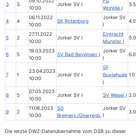
09.10.2022
FG
3
3
Jorker SV I
3.5
10:00
Wohlde I
06.11.2022
Jorker SV
4
4
SK Rotenburg
4.0
10:00
I
27.11.2022
Eintracht
5
2
Jorker SV I
5.0
10:00
Munster I
19.03.2023
Jorker SV
6
5
SV Bad Bevensen I
6.0
10:00
I
SF
23.04.2023
7
1
Jorker SV I
Buxtehude
1.0
10:00
I
07.05.2023
8
5
Jorker SV I
SV Wesel I
2.0
10:00
11.06.2023
SG
Jorker SV
9
2
3.0
10:00
Bremerv./Gnarrenb.
I
Die letzte DWZ-Datenübernahme vom DSB zu dieser