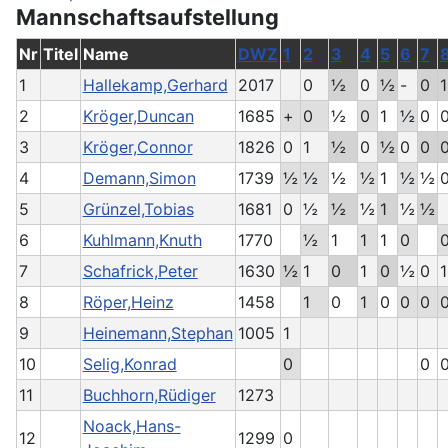
Mannschaftsaufstellung
Nr
Titel
Name
DWZ
1
2
3
4
5
6
7
1
Hallekamp,Gerhard
2017
0
½
0
½
-
0
1
2
Kröger,Duncan
1685
+
0
½
0
1
½
0
3
Kröger,Connor
1826
0
1
½
0
½
0
0
4
Demann,Simon
1739
½
½
½
½
1
½
½
5
Grünzel,Tobias
1681
0
½
½
½
1
½
½
6
Kuhlmann,Knuth
1770
½
1
1
1
0
7
Schafrick,Peter
1630
½
1
0
1
0
½
0
1
8
Röper,Heinz
1458
1
0
1
0
0
0
9
Heinemann,Stephan
1005
1
10
Selig,Konrad
0
0
11
Buchhorn,Rüdiger
1273
Noack,Hans-
12
1299
0