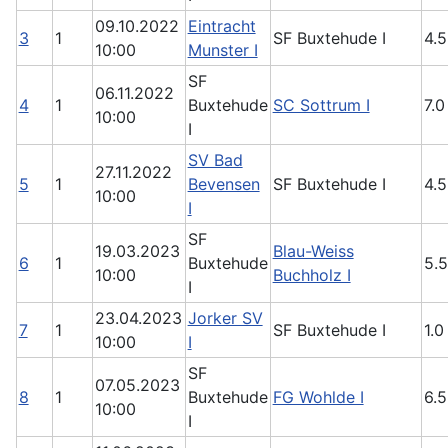
09.10.2022
Eintracht
3
1
SF Buxtehude I
4.5
10:00
Munster I
SF
06.11.2022
4
1
Buxtehude
SC Sottrum I
7.0
10:00
I
SV Bad
27.11.2022
5
1
Bevensen
SF Buxtehude I
4.5
10:00
I
SF
19.03.2023
Blau-Weiss
6
1
Buxtehude
5.5
10:00
Buchholz I
I
23.04.2023
Jorker SV
7
1
SF Buxtehude I
1.0
10:00
I
SF
07.05.2023
8
1
Buxtehude
FG Wohlde I
6.5
10:00
I