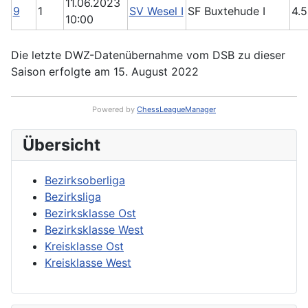
11.06.2023
9
1
SV Wesel I
SF Buxtehude I
4.5
10:00
Die letzte DWZ-Datenübernahme vom DSB zu dieser
Saison erfolgte am 15. August 2022
Powered by
ChessLeagueManager
Übersicht
Bezirksoberliga
Bezirksliga
Bezirksklasse Ost
Bezirksklasse West
Kreisklasse Ost
Kreisklasse West