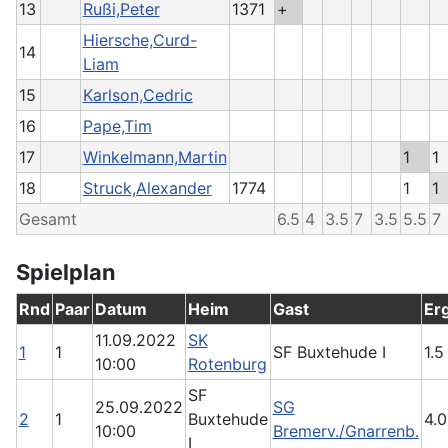
13
Rußi,Peter
1371
+
Hiersche,Curd-
14
Liam
15
Karlson,Cedric
16
Pape,Tim
17
Winkelmann,Martin
1
1
18
Struck,Alexander
1774
1
1
Gesamt
6.5
4
3.5
7
3.5
5.5
7
Spielplan
Rnd
Paar
Datum
Heim
Gast
Er
11.09.2022
SK
1
1
SF Buxtehude I
1.5
10:00
Rotenburg
SF
25.09.2022
SG
2
1
Buxtehude
4.0
10:00
Bremerv./Gnarrenb.
I