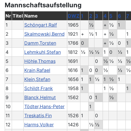
Mannschaftsaufstellung
Nr
Titel
Name
DWZ
1
2
3
4
5
6
7
1
Schöngart,Ralf
1965
½
+
½
1
2
Skalmowski,Bernd
1921
+
½
1
+
½
1
3
Damm,Torsten
1766
0
+
½
0
1
4
Lehmkuhl,Stefan
1812
½
½
½
1
0
½
1
5
Höhle,Thomas
1691
0
½
½
½
½
6
Krain,Rafael
1616
1
0
0
½
½
½
7
Klein,Stefan
1656
1
1
½
1
½
1
8
Schildt,Frank
1958
1
1
½
1
9
Blanck,Helmut
1562
0
1
½
10
Tödter,Hans-Peter
1
11
Treskatis,Fin
1526
1
0
12
Harms,Volker
1426
½
½