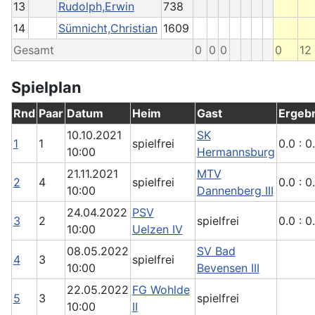
13
Rudolph,Erwin
738
14
Sümnicht,Christian
1609
Gesamt
0
0
0
0
12
Spielplan
Rnd
Paar
Datum
Heim
Gast
Ergeb
10.10.2021
SK
1
1
spielfrei
0.0 : 0
10:00
Hermannsburg
21.11.2021
MTV
2
4
spielfrei
0.0 : 0
10:00
Dannenberg III
24.04.2022
PSV
3
2
spielfrei
0.0 : 0
10:00
Uelzen IV
08.05.2022
SV Bad
4
3
spielfrei
10:00
Bevensen III
22.05.2022
FG Wohlde
5
3
spielfrei
10:00
II