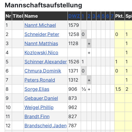
Mannschaftsaufstellung
Nr
Titel
Name
DWZ
1
2
3
4
5
6
7
Pkt.
Spl
1
Nannt,Michael
1579
2
Schneider,Peter
1258
0
0
1
3
Nannt,Matthias
1128
+
1
4
Kozlowski,Nico
+
1
5
Schinner,Alexander
1526
1
1
1
6
Chmura,Dominik
1371
0
0
1
7
Peters,Ronald
1312
+
1
8
Sorge,Elias
906
½
+
1.5
2
9
Gebauer,Daniel
873
10
Weigel,Phillip
962
11
Brandt,Finn
827
12
Brandscheid,Jaden
787