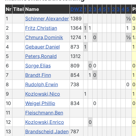
Nr
Titel
Name
DWZ
1
2
3
4
5
1
2
3
4
5
P
1
Schinner,Alexander
1389
½
0
2
Fritz,Christian
1364
1
1
1
3
3
Chmura,Dominik
1274
1
0
½
1
4
Gebauer,Daniel
873
1
1
5
Peters,Ronald
1312
6
Sorge,Elias
809
0
0
0
7
Brandt,Finn
854
1
0
1
8
Rudolph,Erwin
738
0
0
9
Kozlowski,Nico
1
1
10
Weigel,Phillip
834
0
0
11
Fleischmann,Ben
12
Kozlowski,Enrico
0
0
13
Brandscheid,Jaden
787