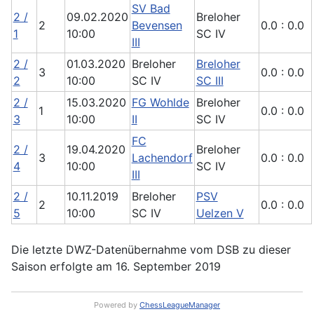
SV Bad
2 /
09.02.2020
Breloher
2
Bevensen
0.0 : 0.0
1
10:00
SC IV
III
2 /
01.03.2020
Breloher
Breloher
3
0.0 : 0.0
2
10:00
SC IV
SC III
2 /
15.03.2020
FG Wohlde
Breloher
1
0.0 : 0.0
3
10:00
II
SC IV
FC
2 /
19.04.2020
Breloher
3
Lachendorf
0.0 : 0.0
4
10:00
SC IV
III
2 /
10.11.2019
Breloher
PSV
2
0.0 : 0.0
5
10:00
SC IV
Uelzen V
Die letzte DWZ-Datenübernahme vom DSB zu dieser
Saison erfolgte am 16. September 2019
Powered by
ChessLeagueManager