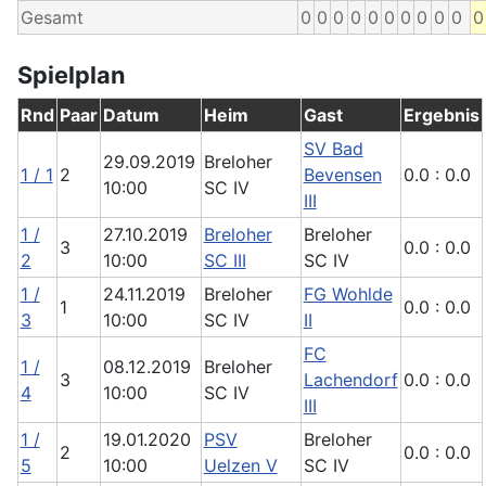
Gesamt
0
0
0
0
0
0
0
0
0
0
0
Spielplan
Rnd
Paar
Datum
Heim
Gast
Ergebnis
SV Bad
29.09.2019
Breloher
1 / 1
2
Bevensen
0.0 : 0.0
10:00
SC IV
III
1 /
27.10.2019
Breloher
Breloher
3
0.0 : 0.0
2
10:00
SC III
SC IV
1 /
24.11.2019
Breloher
FG Wohlde
1
0.0 : 0.0
3
10:00
SC IV
II
FC
1 /
08.12.2019
Breloher
3
Lachendorf
0.0 : 0.0
4
10:00
SC IV
III
1 /
19.01.2020
PSV
Breloher
2
0.0 : 0.0
5
10:00
Uelzen V
SC IV