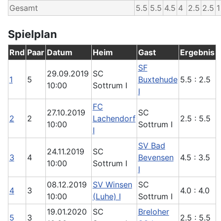
Gesamt
5.5
5.5
4.5
4
2.5
2.5
1
Spielplan
Rnd
Paar
Datum
Heim
Gast
Ergebnis
SF
29.09.2019
SC
1
5
Buxtehude
5.5 : 2.5
10:00
Sottrum I
I
FC
27.10.2019
SC
2
2
Lachendorf
2.5 : 5.5
10:00
Sottrum I
I
SV Bad
24.11.2019
SC
3
4
Bevensen
4.5 : 3.5
10:00
Sottrum I
I
08.12.2019
SV Winsen
SC
4
3
4.0 : 4.0
10:00
(Luhe) I
Sottrum I
19.01.2020
SC
Breloher
5
3
2.5 : 5.5