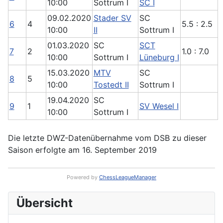
10:00
Sottrum I
SC I
09.02.2020
Stader SV
SC
6
4
5.5 : 2.5
10:00
II
Sottrum I
01.03.2020
SC
SCT
7
2
1.0 : 7.0
10:00
Sottrum I
Lüneburg I
15.03.2020
MTV
SC
8
5
10:00
Tostedt II
Sottrum I
19.04.2020
SC
9
1
SV Wesel I
10:00
Sottrum I
Die letzte DWZ-Datenübernahme vom DSB zu dieser
Saison erfolgte am 16. September 2019
Powered by
ChessLeagueManager
Übersicht