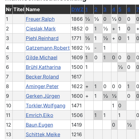
Nr
Titel
Name
DWZ
1
2
3
4
5
6
1
Freuer,Ralph
1866
½
½
0
½
0
0
2
Cieslak,Mark
1852
0
1
½
+
1
0
3
Piehl,Reinhard
1771
½
1
½
+
0
1
4
Gatzemann,Robert
1692
½
-
1
5
Gilde,Michael
1609
1
0
1
0
0
0
6
Brühl,Katharina
1500
1
½
0
7
Becker,Roland
1617
8
Aminger,Peter
1622
+
1
0
0
0
1
9
Gerken,Jürgen
1600
+
1
½
½
0
10
Torkler,Wolfgang
1471
1
0
11
Emrich,Eiko
1506
1
1
1
12
Baun,Eugen
1419
0
½
13
Schittek,Meike
1216