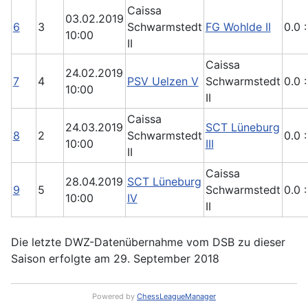
Caissa
03.02.2019
6
3
Schwarmstedt
FG Wohlde II
0.0 :
10:00
II
Caissa
24.02.2019
7
4
PSV Uelzen V
Schwarmstedt
0.0 :
10:00
II
Caissa
24.03.2019
SCT Lüneburg
8
2
Schwarmstedt
0.0 :
10:00
III
II
Caissa
28.04.2019
SCT Lüneburg
9
5
Schwarmstedt
0.0 :
10:00
IV
II
Die letzte DWZ-Datenübernahme vom DSB zu dieser
Saison erfolgte am 29. September 2018
Powered by
ChessLeagueManager