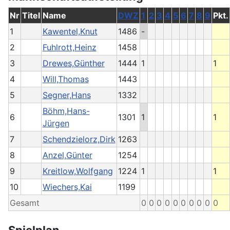
Nr
Titel
Name
DWZ
1
2
3
4
5
6
7
8
9
Pkt.
1
Kawentel,Knut
1486
-
2
Fuhlrott,Heinz
1458
3
Drewes,Günther
1444
1
1
4
Will,Thomas
1443
5
Segner,Hans
1332
Böhm,Hans-
6
1301
1
1
Jürgen
7
Schendzielorz,Dirk
1263
8
Anzel,Günter
1254
9
Kreitlow,Wolfgang
1224
1
1
10
Wiechers,Kai
1199
Gesamt
0
0
0
0
0
0
0
0
0
0
Spielplan