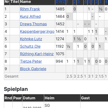
Nr
Titel
Name
DWZ
1
2
3
4
5
1
2
3
4
1
Rihm,Frank
1485
0
1
-
½
0
2
Kunz,Alfred
1464
0
-
-
3
Drews,Thomas
1452
-
-
-
-
4
Kappenberger,Ingo
1414
1
1
1
1
1
-
5
Kohnke,Lutz
1274
1
½
0
1
1
6
Schultz,Ole
1192
½
1
0
0
1
7
Rüthing,Karl-Heinz
1075
8
Tietze,Peter
994
1
1
1
1
1
0
0
0
9
Block,Gabriele
Gesamt
2.5
3
2.5
1
3
1
2
1.5
1
Spielplan
Rnd
Paar
Datum
Heim
Gast
SG