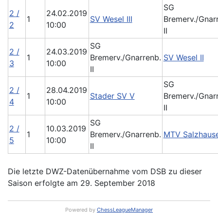
SG
2 /
24.02.2019
1
SV Wesel III
Bremerv./Gnar
2
10:00
II
SG
2 /
24.03.2019
1
Bremerv./Gnarrenb.
SV Wesel II
3
10:00
II
SG
2 /
28.04.2019
1
Stader SV V
Bremerv./Gnar
4
10:00
II
SG
2 /
10.03.2019
1
Bremerv./Gnarrenb.
MTV Salzhause
5
10:00
II
Die letzte DWZ-Datenübernahme vom DSB zu dieser
Saison erfolgte am 29. September 2018
Powered by
ChessLeagueManager