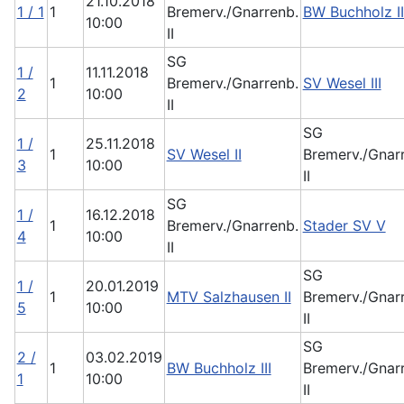
21.10.2018
1 / 1
1
Bremerv./Gnarrenb.
BW Buchholz II
10:00
II
SG
1 /
11.11.2018
1
Bremerv./Gnarrenb.
SV Wesel III
2
10:00
II
SG
1 /
25.11.2018
1
SV Wesel II
Bremerv./Gnar
3
10:00
II
SG
1 /
16.12.2018
1
Bremerv./Gnarrenb.
Stader SV V
4
10:00
II
SG
1 /
20.01.2019
1
MTV Salzhausen II
Bremerv./Gnar
5
10:00
II
SG
2 /
03.02.2019
1
BW Buchholz III
Bremerv./Gnar
1
10:00
II