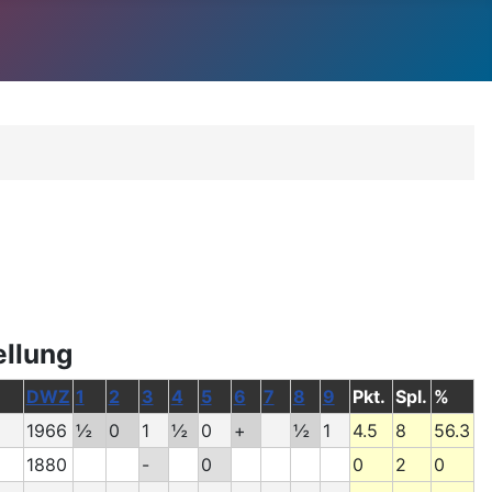
ellung
DWZ
1
2
3
4
5
6
7
8
9
Pkt.
Spl.
%
1966
½
0
1
½
0
+
½
1
4.5
8
56.3
1880
-
0
0
2
0