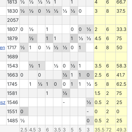
1813
½
½
½
½
1
1
4
6
66.7
1830
½
½
0
½
½
½
½
0
3
8
37.5
2057
1807
0
½
1
0
0
½
2
6
33.3
1879
½
1
1
1
½
½
4.5
6
75
en
1717
½
1
0
½
½
½
0
1
4
8
50
1689
1543
½
1
½
0
½
1
3.5
6
58.3
1663
0
0
½
1
1
0
2.5
6
41.7
1745
1
½
1
0
0
1
1
½
5
8
62.5
1581
1
½
1.5
2
75
usz
1546
-
½
0.5
2
25
1551
0
-
0
2
0
1485
½
0
0.5
2
25
2.5
4.5
3
6
3.5
3
5
5
3
35.5
72
49.3