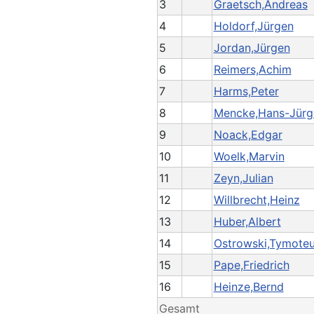
3
Graetsch,Andreas
4
Holdorf,Jürgen
5
Jordan,Jürgen
6
Reimers,Achim
7
Harms,Peter
8
Mencke,Hans-Jürg
9
Noack,Edgar
10
Woelk,Marvin
11
Zeyn,Julian
12
Willbrecht,Heinz
13
Huber,Albert
14
Ostrowski,Tymote
15
Pape,Friedrich
16
Heinze,Bernd
Gesamt