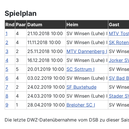
Spielplan
Rnd
Paar
Datum
Heim
Gast
1
4
21.10.2018 10:00
SV Winsen (Luhe) I
MTV Tost
2
4
11.11.2018 10:00
SV Winsen (Luhe) I
SK Roten
3
2
25.11.2018 10:00
MTV Dannenberg I
SV Winse
4
3
16.12.2018 10:00
SV Winsen (Luhe) I
Jorker SV
5
5
20.01.2019 10:00
SC Sottrum I
SV Winse
6
4
03.02.2019 10:00
SV Winsen (Luhe) I
SV Bad B
7
2
24.02.2019 10:00
SF Buxtehude
SV Winse
8
4
24.03.2019 10:00
SV Winsen (Luhe) I
Stader SV
9
1
28.04.2019 10:00
Breloher SC I
SV Winse
Die letzte DWZ-Datenübernahme vom DSB zu dieser Sai