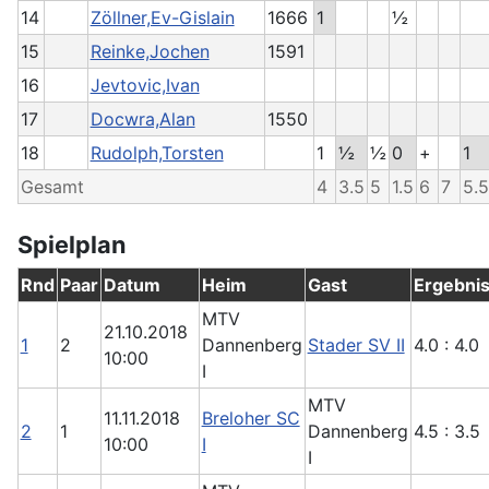
14
Zöllner,Ev-Gislain
1666
1
½
15
Reinke,Jochen
1591
16
Jevtovic,Ivan
17
Docwra,Alan
1550
18
Rudolph,Torsten
1
½
½
0
+
1
Gesamt
4
3.5
5
1.5
6
7
5.5
Spielplan
Rnd
Paar
Datum
Heim
Gast
Ergebni
MTV
21.10.2018
1
2
Dannenberg
Stader SV II
4.0 : 4.0
10:00
I
MTV
11.11.2018
Breloher SC
2
1
Dannenberg
4.5 : 3.5
10:00
I
I