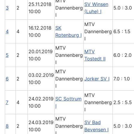
MTV
25.11.2018
SV Winsen
3
2
Dannenberg
5.0 : 3.0
10:00
(Luhe) I
I
MTV
16.12.2018
SK
4
4
Dannenberg
6.5 : 1.5
10:00
Rotenburg I
I
MTV
20.01.2019
MTV
5
2
Dannenberg
6.0 : 2.0
10:00
Tostedt II
I
MTV
03.02.2019
6
2
Dannenberg
Jorker SV I
7.0 : 1.0
10:00
I
MTV
24.02.2019
SC Sottrum
7
4
Dannenberg
2.5 : 5.5
10:00
I
I
MTV
24.03.2019
SV Bad
8
2
Dannenberg
5.0 : 3.0
10:00
Bevensen I
I