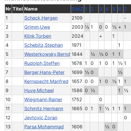
Nr
Titel
Name
DWZ
1
2
3
4
5
6
7
1
Scheck,Hergen
2109
-
2
Grimm,Uwe
2003
½
1
0
0
½
+
1
3
Klink,Torben
2024
+
1
4
Schebitz,Stephan
1971
1
5
Westerkowsky,Bernd
1844
½
½
0
1
1
6
Rudolph,Steffen
1678
1
0
1
0
1
½
1
7
Berger,Hans-Peter
1699
½
0
½
8
Kernspecht,Manfred
1657
0
0
1
0
½
1
1
9
Huve,Michael
1586
0
½
1
½
10
Wiegmann,Rainer
1752
0
11
Schmitz,Hermann
1665
0
1
1
½
1
1
1
12
Jevtovic,Zoran
0
13
Parsa,Mohammad
1606
½
0