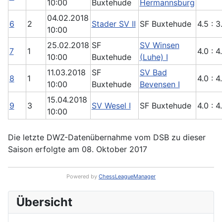
10:00
Buxtehude
Hermannsburg
04.02.2018
6
2
Stader SV II
SF Buxtehude
4.5 : 3
10:00
25.02.2018
SF
SV Winsen
7
1
4.0 : 4
10:00
Buxtehude
(Luhe) I
11.03.2018
SF
SV Bad
8
1
4.0 : 4
10:00
Buxtehude
Bevensen I
15.04.2018
9
3
SV Wesel I
SF Buxtehude
4.0 : 4
10:00
Die letzte DWZ-Datenübernahme vom DSB zu dieser
Saison erfolgte am 08. Oktober 2017
Powered by
ChessLeagueManager
Übersicht