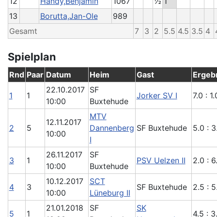
12
Handy,Benjamin
1067
½
1
13
Borutta,Jan-Ole
989
Gesamt
7
3
2
5.5
4.5
3.5
4
Spielplan
Rnd
Paar
Datum
Heim
Gast
Ergeb
22.10.2017
SF
1
1
Jorker SV I
7.0 : 1.
10:00
Buxtehude
MTV
12.11.2017
2
5
Dannenberg
SF Buxtehude
5.0 : 3
10:00
I
26.11.2017
SF
3
1
PSV Uelzen II
2.0 : 6
10:00
Buxtehude
10.12.2017
SCT
4
3
SF Buxtehude
2.5 : 5
10:00
Lüneburg II
21.01.2018
SF
SK
5
1
4.5 : 3