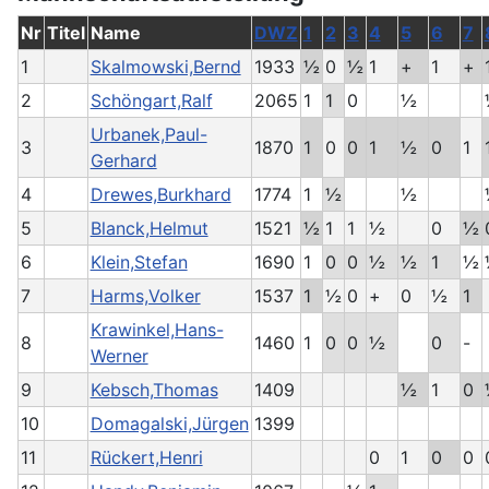
Nr
Titel
Name
DWZ
1
2
3
4
5
6
7
1
Skalmowski,Bernd
1933
½
0
½
1
+
1
+
2
Schöngart,Ralf
2065
1
1
0
½
Urbanek,Paul-
3
1870
1
0
0
1
½
0
1
Gerhard
4
Drewes,Burkhard
1774
1
½
½
5
Blanck,Helmut
1521
½
1
1
½
0
½
6
Klein,Stefan
1690
1
0
0
½
½
1
½
7
Harms,Volker
1537
1
½
0
+
0
½
1
Krawinkel,Hans-
8
1460
1
0
0
½
0
-
Werner
9
Kebsch,Thomas
1409
½
1
0
10
Domagalski,Jürgen
1399
11
Rückert,Henri
0
1
0
0