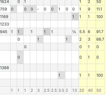
1624
0
1
1
2
50
759
0
0
0
-
0
0
1
0
0
1
9
11.1
1169
1
1
1
100
1233
945
1
1
1
1
1
½
5.5
6
91.7
0
1
1
2
3
66.7
0
0
1
0
0
0
1
0
1388
1
1
1
100
1
1
1
2
3
2.5
2.5
3.5
2
1.5
20
40
50