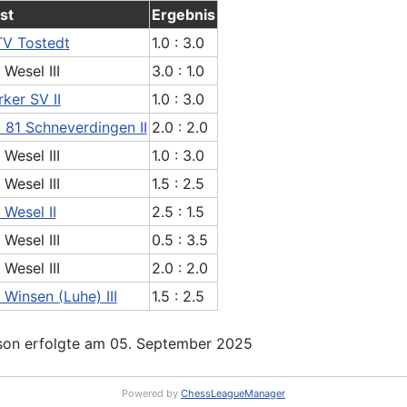
st
Ergebnis
V Tostedt
1.0 : 3.0
 Wesel III
3.0 : 1.0
rker SV II
1.0 : 3.0
 81 Schneverdingen II
2.0 : 2.0
 Wesel III
1.0 : 3.0
 Wesel III
1.5 : 2.5
 Wesel II
2.5 : 1.5
 Wesel III
0.5 : 3.5
 Wesel III
2.0 : 2.0
 Winsen (Luhe) III
1.5 : 2.5
son erfolgte am 05. September 2025
Powered by
ChessLeagueManager