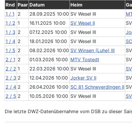
Rnd
Paar
Datum
Heim
Ga
1 / 1
2
28.09.2025 10:00
SV Wesel III
MT
1 / 2
1
16.11.2025 10:00
SV Wesel II
SV
1 / 3
2
07.12.2025 10:00
SV Wesel III
Jo
1 / 4
2
18.01.2026 10:00
SV Wesel III
SC
1 / 5
2
08.02.2026 10:00
SV Winsen (Luhe) III
SV
2 / 1
2
01.03.2026 10:00
MTV Tostedt
SV
2 / 2
1
22.03.2026 10:00
SV Wesel III
SV
2 / 3
2
12.04.2026 10:00
Jorker SV II
SV
2 / 4
2
26.04.2026 10:00
SC 81 Schneverdingen II
SV
2 / 5
2
10.05.2026 10:00
SV Wesel III
SV
Die letzte DWZ-Datenübernahme vom DSB zu dieser Sai