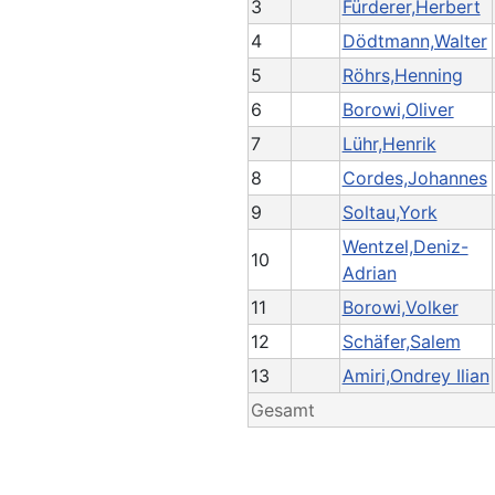
3
Fürderer,Herbert
4
Dödtmann,Walter
5
Röhrs,Henning
6
Borowi,Oliver
7
Lühr,Henrik
8
Cordes,Johannes
9
Soltau,York
Wentzel,Deniz-
10
Adrian
11
Borowi,Volker
12
Schäfer,Salem
13
Amiri,Ondrey Ilian
Gesamt