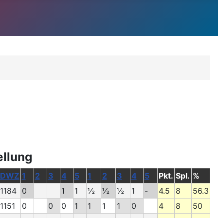
ellung
DWZ
1
2
3
4
5
1
2
3
4
5
Pkt.
Spl.
%
1184
0
1
1
½
½
½
1
-
4.5
8
56.3
1151
0
0
0
1
1
1
1
0
4
8
50