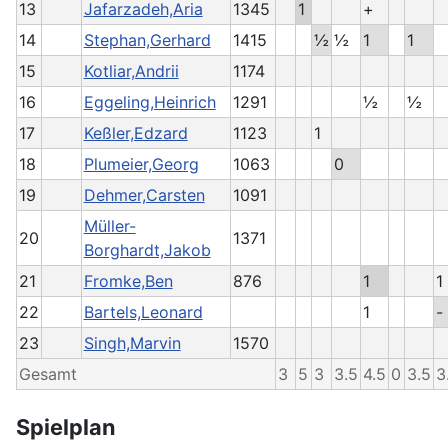
13
Jafarzadeh,Aria
1345
1
+
14
Stephan,Gerhard
1415
½
½
1
1
15
Kotliar,Andrii
1174
16
Eggeling,Heinrich
1291
½
½
17
Keßler,Edzard
1123
1
18
Plumeier,Georg
1063
0
19
Dehmer,Carsten
1091
Müller-
20
1371
Borghardt,Jakob
21
Fromke,Ben
876
1
1
22
Bartels,Leonard
1
-
23
Singh,Marvin
1570
Gesamt
3
5
3
3.5
4.5
0
3.5
3
Spielplan