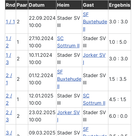
Rnd
Paar
Datum
Heim
Gast
Ergebnis
SF
22.09.2024
Stader SV
1 / 1
2
Buxtehude
3.0 : 3.0
10:00
III
II
1 /
27.10.2024
SC
Stader SV
1
1.0 : 5.0
2
10:00
Sottrum II
III
1 /
10.11.2024
Stader SV
Jorker SV
2
3.0 : 3.0
3
10:00
III
I
SF
2 /
01.12.2024
Stader SV
2
Buxtehude
1.5 : 3.5
1
10:00
III
II
2 /
12.01.2025
Stader SV
SC
1
4.5 : 1.5
2
10:00
III
Sottrum II
2 /
23.02.2025
Jorker SV
Stader SV
2
6.0 : 0.0
3
10:00
I
III
SF
3 /
09.03.2025
Stader SV