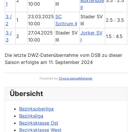
2
Buxtehude
3.5 : 2.5
1
10:00
III
II
3 /
23.03.2025
SC
Stader SV
1
2.5 : 3.5
2
10:00
Sottrum II
III
3 /
27.04.2025
Stader SV
Jorker SV
2
1.5 : 4.5
3
10:00
III
I
Die letzte DWZ-Datenübernahme vom DSB zu dieser
Saison erfolgte am 11. September 2024
Powered by
ChessLeagueManager
Übersicht
Bezirksoberliga
Bezirksliga
Bezirksklasse Ost
Bezirksklasse West