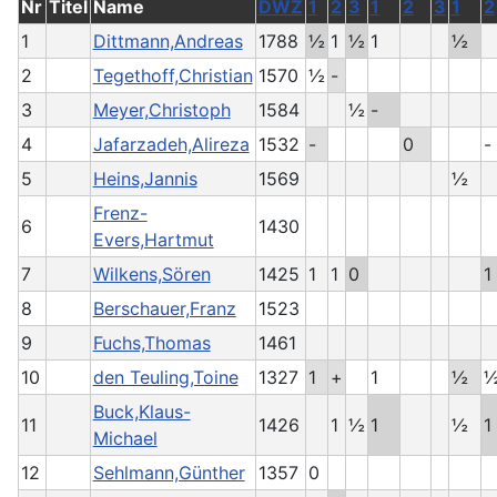
Nr
Titel
Name
DWZ
1
2
3
1
2
3
1
2
1
Dittmann,Andreas
1788
½
1
½
1
½
2
Tegethoff,Christian
1570
½
-
3
Meyer,Christoph
1584
½
-
4
Jafarzadeh,Alireza
1532
-
0
-
5
Heins,Jannis
1569
½
Frenz-
6
1430
Evers,Hartmut
7
Wilkens,Sören
1425
1
1
0
1
8
Berschauer,Franz
1523
9
Fuchs,Thomas
1461
10
den Teuling,Toine
1327
1
+
1
½
Buck,Klaus-
11
1426
1
½
1
½
1
Michael
12
Sehlmann,Günther
1357
0