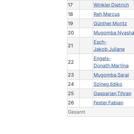
17
Winkler,Dietrich
18
Reh,Marcus
19
Günther,Moritz
20
Mugomba,Nyash
Esch-
21
Jakob,Juliane
Engels-
22
Donath,Martina
23
Mugomba,Sarai
24
Szineg,Ildiko
25
Gasparian,Tihran
26
Fester,Fabian
Gesamt