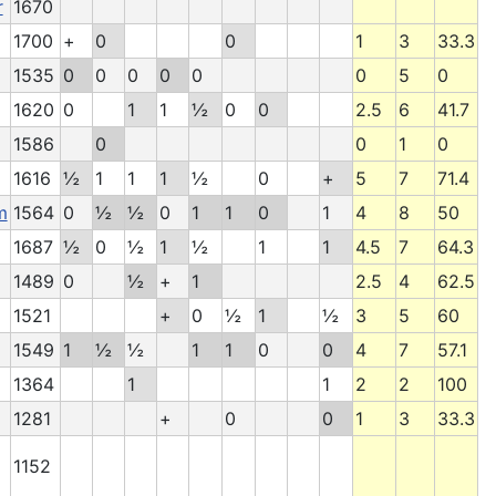
r
1670
1700
+
0
0
1
3
33.3
1535
0
0
0
0
0
0
5
0
1620
0
1
1
½
0
0
2.5
6
41.7
1586
0
0
1
0
1616
½
1
1
1
½
0
+
5
7
71.4
m
1564
0
½
½
0
1
1
0
1
4
8
50
1687
½
0
½
1
½
1
1
4.5
7
64.3
1489
0
½
+
1
2.5
4
62.5
1521
+
0
½
1
½
3
5
60
1549
1
½
½
1
1
0
0
4
7
57.1
1364
1
1
2
2
100
1281
+
0
0
1
3
33.3
1152