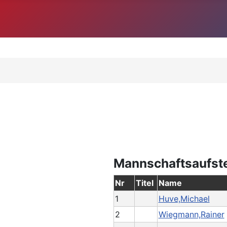
Mannschaftsaufst
Nr
Titel
Name
1
Huve,Michael
2
Wiegmann,Rainer