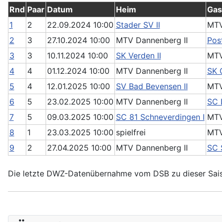
Rnd
Paar
Datum
Heim
Gas
1
2
22.09.2024 10:00
Stader SV II
MTV
2
3
27.10.2024 10:00
MTV Dannenberg II
Post
3
3
10.11.2024 10:00
SK Verden II
MTV
4
4
01.12.2024 10:00
MTV Dannenberg II
SK 
5
4
12.01.2025 10:00
SV Bad Bevensen II
MTV
6
5
23.02.2025 10:00
MTV Dannenberg II
SC 
7
5
09.03.2025 10:00
SC 81 Schneverdingen I
MTV
8
1
23.03.2025 10:00
spielfrei
MTV
9
2
27.04.2025 10:00
MTV Dannenberg II
SC 
Die letzte DWZ-Datenübernahme vom DSB zu dieser Sais