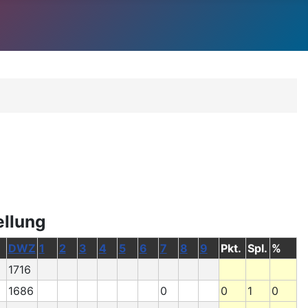
ellung
DWZ
1
2
3
4
5
6
7
8
9
Pkt.
Spl.
%
1716
1686
0
0
1
0