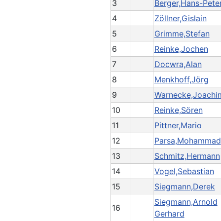
3
Berger,Hans-Pete
4
Zöllner,Gislain
5
Grimme,Stefan
6
Reinke,Jochen
7
Docwra,Alan
8
Menkhoff,Jörg
9
Warnecke,Joachi
10
Reinke,Sören
11
Pittner,Mario
12
Parsa,Mohammad
13
Schmitz,Hermann
14
Vogel,Sebastian
15
Siegmann,Derek
Siegmann,Arnold
16
Gerhard