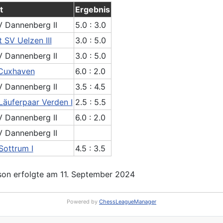
t
Ergebnis
 Dannenberg II
5.0 : 3.0
 SV Uelzen III
3.0 : 5.0
 Dannenberg II
3.0 : 5.0
Cuxhaven
6.0 : 2.0
 Dannenberg II
3.5 : 4.5
Läuferpaar Verden I
2.5 : 5.5
 Dannenberg II
6.0 : 2.0
 Dannenberg II
Sottrum I
4.5 : 3.5
on erfolgte am 11. September 2024
Powered by
ChessLeagueManager