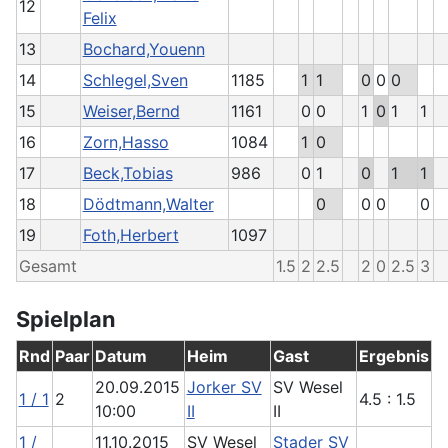
12
Felix
13
Bochard,Youenn
14
Schlegel,Sven
1185
1
1
0
0
0
15
Weiser,Bernd
1161
0
0
1
0
1
1
16
Zorn,Hasso
1084
1
0
17
Beck,Tobias
986
0
1
0
1
1
18
Dödtmann,Walter
0
0
0
0
19
Foth,Herbert
1097
Gesamt
1.5
2
2.5
2
0
2.5
3
Spielplan
Rnd
Paar
Datum
Heim
Gast
Ergebnis
20.09.2015
Jorker SV
SV Wesel
1 / 1
2
4.5 : 1.5
10:00
II
II
1 /
11.10.2015
SV Wesel
Stader SV