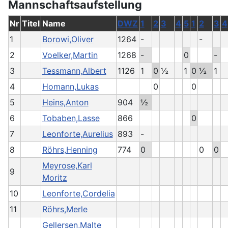
Mannschaftsaufstellung
Nr
Titel
Name
DWZ
1
2
3
4
5
1
2
3
4
1
Borowi,Oliver
1264
-
-
2
Voelker,Martin
1268
-
0
-
3
Tessmann,Albert
1126
1
0
½
1
0
½
1
4
Homann,Lukas
0
0
5
Heins,Anton
904
½
6
Tobaben,Lasse
866
0
7
Leonforte,Aurelius
893
-
8
Röhrs,Henning
774
0
0
0
Meyrose,Karl
9
Moritz
10
Leonforte,Cordelia
11
Röhrs,Merle
Gellersen,Malte