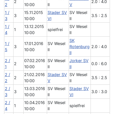
2
2.0 : 4.0
2
10:00
II
V
1 /
15.11.2015
Stader SV
SV Wesel
3
3.5 : 2.5
3
10:00
VI
II
1 /
13.12.2015
SV Wesel
1
spielfrei
4
10:00
II
SK
1 /
17.01.2016
SV Wesel
3
Rotenburg
2.0 : 4.0
5
10:00
II
II
2 /
07.02.2016
SV Wesel
Jorker SV
2
0.0 : 6.0
1
10:00
II
II
2 /
21.02.2016
Stader SV
SV Wesel
2
3.5 : 2.5
2
10:00
V
II
2 /
13.03.2016
SV Wesel
Stader SV
3
3.0 : 3.0
3
10:00
II
VI
2 /
10.04.2016
SV Wesel
1
spielfrei
4
10:00
II