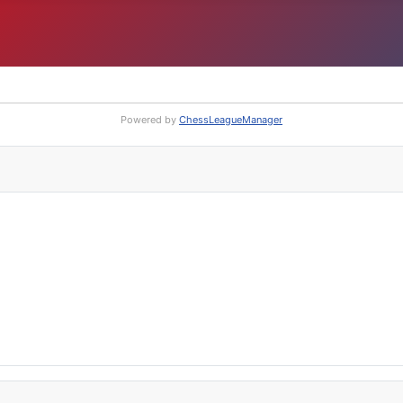
Powered by
ChessLeagueManager